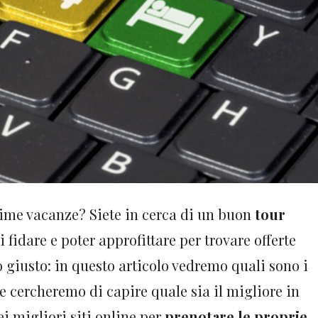
sime vacanze? Siete in cerca di un buon
tour
i fidare e poter approfittare per trovare offerte
o giusto: in questo articolo vedremo quali sono i
e cercheremo di capire quale sia il migliore in
i migliori siti online per
prenotare le proprie