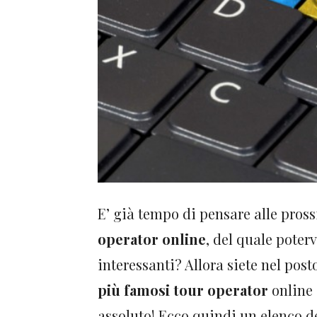
E’ già tempo di pensare alle pros
operator online
, del quale poterv
interessanti? Allora siete nel post
più famosi tour operator
online 
assoluto! Ecco quindi un elenco de