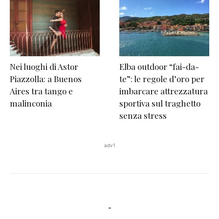
Nei luoghi di Astor
Elba outdoor “fai-da-
Piazzolla: a Buenos
te”: le regole d’oro per
Aires tra tango e
imbarcare attrezzatura
malinconia
sportiva sul traghetto
senza stress
adv1
-