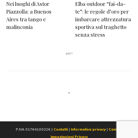
Nei luoghi di Astor
Elba outdoor “fai-da-
Piazzolla: a Buenos
te”: le regole d’oro per
Aires tra tango e
imbarcare attrezzatura
malinconia
sportiva sul traghetto
senza stress
adv1
-
P.IVA 01764100226 |
Contatti
|
Informativa privacy
|
Cambia
impostazioni Privacy