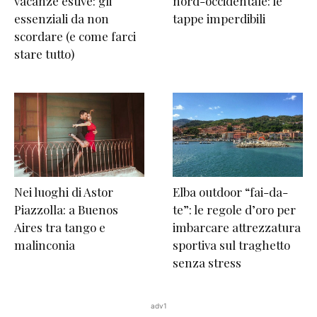
vacanze estive: gli
nord-occidentale: le
essenziali da non
tappe imperdibili
scordare (e come farci
stare tutto)
Nei luoghi di Astor
Elba outdoor “fai-da-
Piazzolla: a Buenos
te”: le regole d’oro per
Aires tra tango e
imbarcare attrezzatura
malinconia
sportiva sul traghetto
senza stress
adv1