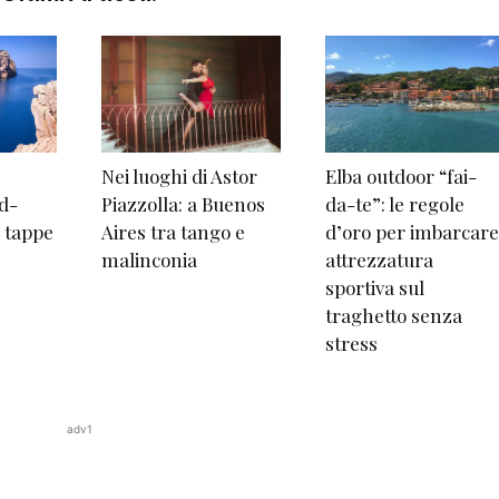
Nei luoghi di Astor
Elba outdoor “fai-
d-
Piazzolla: a Buenos
da-te”: le regole
e tappe
Aires tra tango e
d’oro per imbarcare
malinconia
attrezzatura
sportiva sul
traghetto senza
stress
adv1