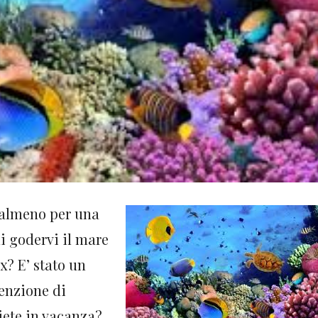
 almeno per una
i godervi il mare
x? E’ stato un
enzione di
ete in vacanza?