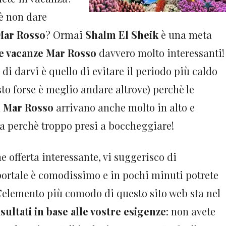
hè non dare
 Mar Rosso
? Ormai
Shalm El Sheik
è una meta
e vacanze Mar Rosso
davvero molto interessanti!
di darvi è quello di evitare il periodo più caldo
osto forse è meglio andare altrove) perchè le
l
Mar Rosso
arrivano anche molto in alto e
za perchè troppo presi a boccheggiare!
 offerta interessante, vi suggerisco di
portale è comodissimo e in pochi minuti potrete
L’elemento più comodo di questo sito web sta nel
risultati in base alle vostre esigenze
: non avete