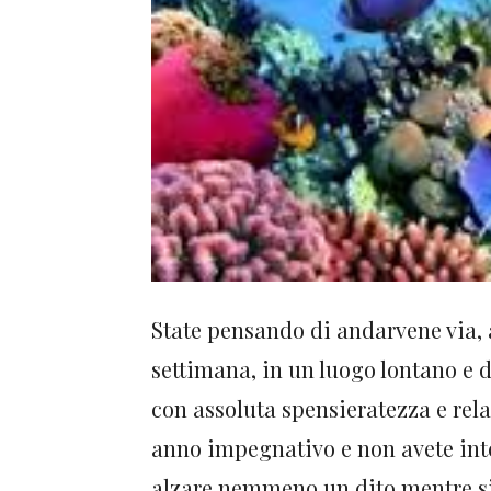
State pensando di andarvene via,
settimana, in un luogo lontano e d
con assoluta spensieratezza e rela
anno impegnativo e non avete int
alzare nemmeno un dito mentre si