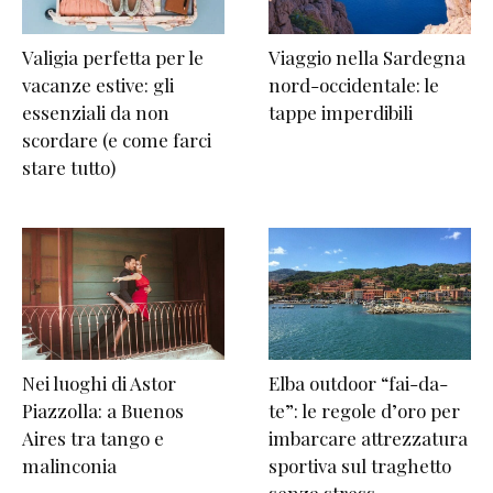
Valigia perfetta per le
Viaggio nella Sardegna
vacanze estive: gli
nord-occidentale: le
essenziali da non
tappe imperdibili
scordare (e come farci
stare tutto)
Nei luoghi di Astor
Elba outdoor “fai-da-
Piazzolla: a Buenos
te”: le regole d’oro per
Aires tra tango e
imbarcare attrezzatura
malinconia
sportiva sul traghetto
senza stress