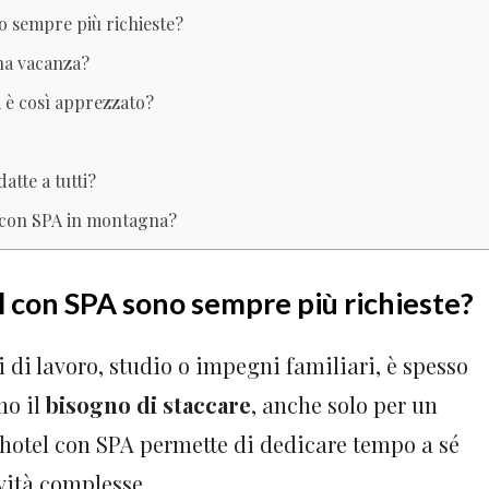
o sempre più richieste?
una vacanza?
 è così apprezzato?
atte a tutti?
a con SPA in montagna?
l con SPA sono sempre più richieste?
i di lavoro, studio o impegni familiari, è spesso
no il
bisogno di staccare
, anche solo per un
hotel con SPA permette di dedicare tempo a sé
ività complesse.