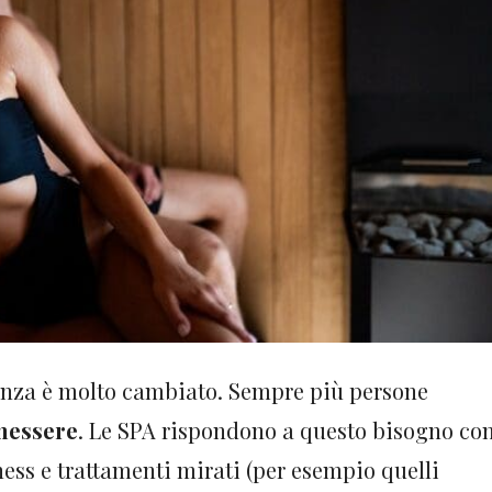
canza è molto cambiato. Sempre più persone
enessere
. Le SPA rispondono a questo bisogno co
ness e trattamenti mirati (per esempio quelli