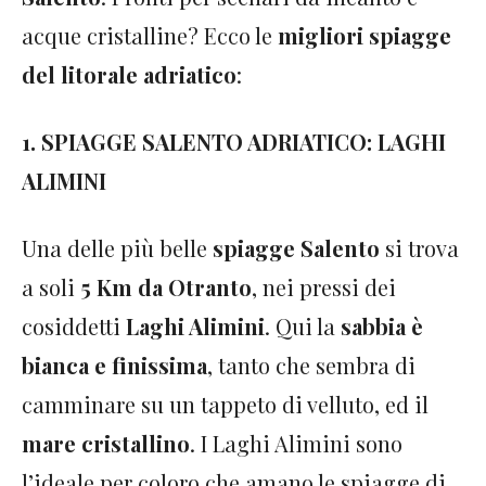
acque cristalline? Ecco le
migliori spiagge
del litorale adriatico
:
1. SPIAGGE SALENTO ADRIATICO: LAGHI
ALIMINI
Una delle più belle
spiagge Salento
si trova
a soli
5 Km da Otranto
, nei pressi dei
cosiddetti
Laghi Alimini
. Qui la
sabbia è
bianca e finissima
, tanto che sembra di
camminare su un tappeto di velluto, ed il
mare cristallino
. I Laghi Alimini sono
l’ideale per coloro che amano le spiagge di