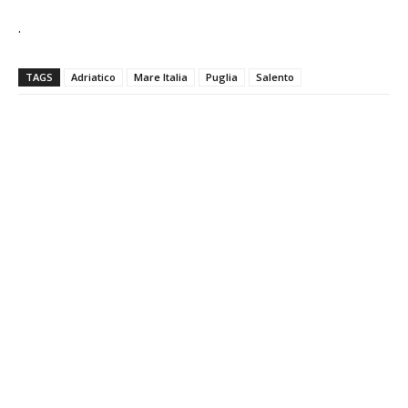
.
TAGS
Adriatico
Mare Italia
Puglia
Salento