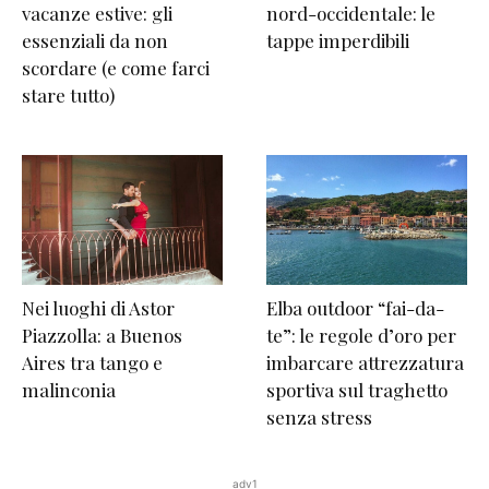
vacanze estive: gli
nord-occidentale: le
essenziali da non
tappe imperdibili
scordare (e come farci
stare tutto)
Nei luoghi di Astor
Elba outdoor “fai-da-
Piazzolla: a Buenos
te”: le regole d’oro per
Aires tra tango e
imbarcare attrezzatura
malinconia
sportiva sul traghetto
senza stress
adv1