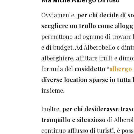
Ovviamente,
per chi decide di s
scegliere un trullo come allogg
permettono ad ognuno di trovare l
e di budget. Ad Alberobello e dinto
alberghiere, affittare trulli e dim
formula del
cosiddetto “
albergo 
diverse location sparse in tutta l
insieme.
Inoltre,
per chi desiderasse tras
tranquillo e silenzioso
di Alberob
continuo afflusso di turisti, è poss