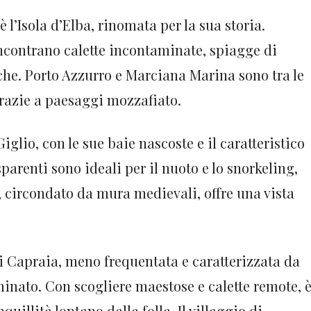
è l’Isola d’Elba, rinomata per la sua storia.
incontrano calette incontaminate, spiagge di
sche. Porto Azzurro e Marciana Marina sono tra le
razie a paesaggi mozzafiato.
iglio, con le sue baie nascoste e il caratteristico
arenti sono ideali per il nuoto e lo snorkeling,
, circondato da mura medievali, offre una vista
di Capraia, meno frequentata e caratterizzata da
nato. Con scogliere maestose e calette remote, 
nquillità lontano dalla folla. Il villaggio di