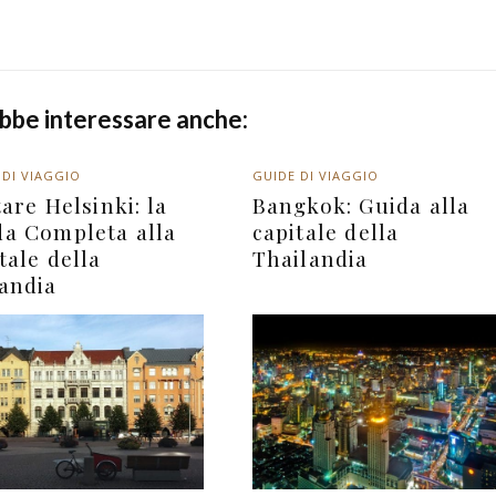
ebbe interessare anche:
 DI VIAGGIO
GUIDE DI VIAGGIO
tare Helsinki: la
Bangkok: Guida alla
da Completa alla
capitale della
tale della
Thailandia
landia