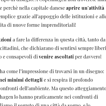
e perchè nella capitale danese
aprire un’attività
semplice grazie all’appoggio delle istituzioni e all
cita di nuove forme imprenditoriali!
uzioni
a fare la differenza in questa città, tanto da
ittadini, che dichiarano di sentirsi sempre liber
o e consapevoli di
venire ascoltati
per davvero!
a come l’impressione di trovarsi in un disegno:
 nei minimi dettagli
e si respira il profondo
 confronti dell’ambiente. Ma questo atteggiament
enhagen lo hanno praticamente nei confronti di
liamo il segreto di una città da sogno, e lo