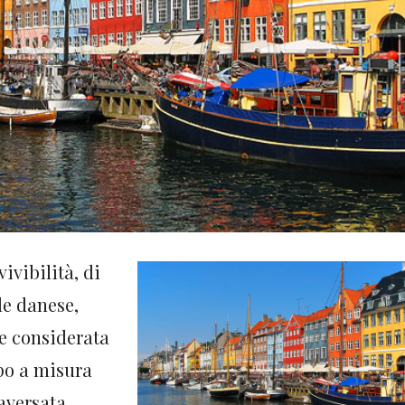
vivibilità, di
le danese,
e considerata
po a misura
raversata