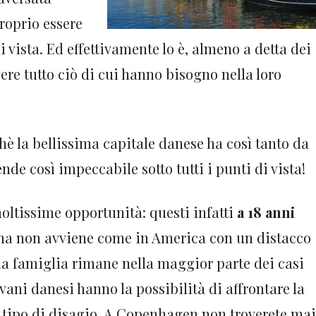
roprio essere
di vista. Ed effettivamente lo è, almeno a detta dei
ere tutto ciò di cui hanno bisogno nella loro
hè la bellissima capitale danese ha così tanto da
rende così impeccabile sotto tutti i punti di vista!
oltissime opportunità: questi infatti
a 18 anni
ma non avviene come in America con un distacco
 la famiglia rimane nella maggior parte dei casi
vani danesi hanno la possibilità di affrontare la
n tipo di disagio. A Copenhagen non troverete mai