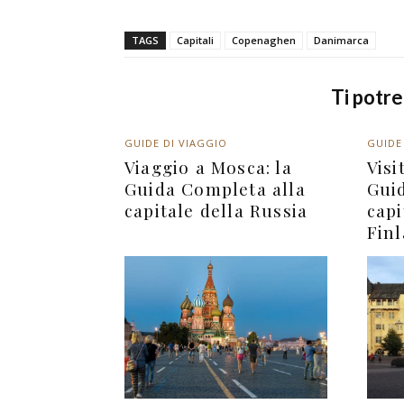
TAGS
Capitali
Copenaghen
Danimarca
Ti potr
GUIDE DI VIAGGIO
GUIDE
Viaggio a Mosca: la
Visi
Guida Completa alla
Gui
capitale della Russia
capi
Fin