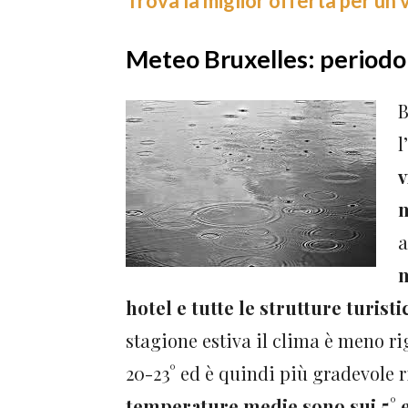
Trova la miglior offerta per un
Meteo Bruxelles: periodo 
B
l
v
m
a
m
hotel e tutte le strutture turist
stagione estiva il clima è meno ri
20-23° ed è quindi più gradevole r
temperature medie sono sui 5° e