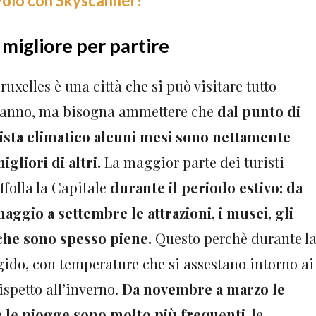
 volo con Skyscanner!
migliore per partire
ruxelles è una città che si può visitare tutto
’anno, ma bisogna ammettere che
dal punto di
ista climatico alcuni mesi sono nettamente
igliori di altri.
La maggior parte dei turisti
ffolla la Capitale
durante il periodo estivo: da
aggio a settembre le attrazioni, i musei, gli
iche sono spesso piene.
Questo perchè durante l
gido, con temperature che si assestano intorno ai
ispetto all’inverno.
Da novembre a marzo le
 le piogge sono molto più frequenti
, le