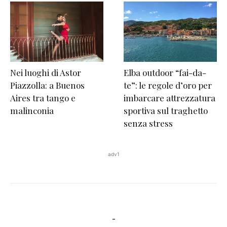
Nei luoghi di Astor
Elba outdoor “fai-da-
Piazzolla: a Buenos
te”: le regole d’oro per
Aires tra tango e
imbarcare attrezzatura
malinconia
sportiva sul traghetto
senza stress
adv1
-