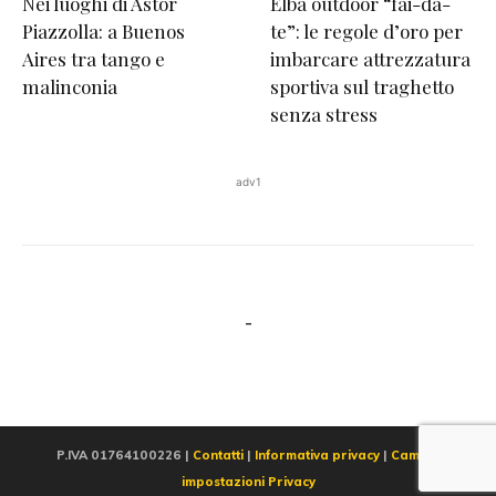
Nei luoghi di Astor
Elba outdoor “fai-da-
Piazzolla: a Buenos
te”: le regole d’oro per
Aires tra tango e
imbarcare attrezzatura
malinconia
sportiva sul traghetto
senza stress
adv1
-
P.IVA 01764100226 |
Contatti
|
Informativa privacy
|
Cambia
impostazioni Privacy