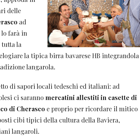
ri delle
rasco
ad
 lo farà in
 tutta la
 elogiare la tipica birra bavarese HB integrandola
radizione langarola.
tto di sapori locali tedeschi ed italiani: ad
olesi ci saranno
mercatini allestiti in casette di
ico di Cherasco
e proprio per ricordare il mitico
ti cibi tipici della cultura della Baviera,
iani langaroli.