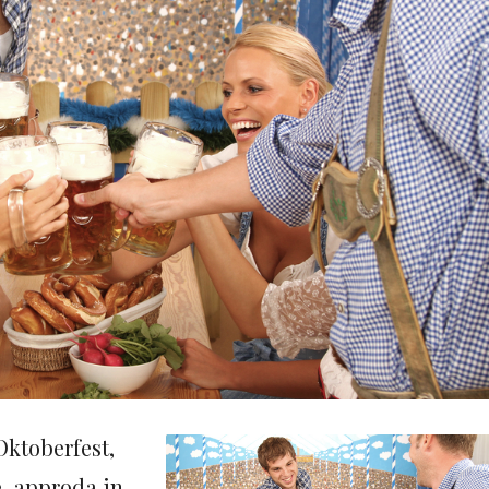
’Oktoberfest,
, approda in