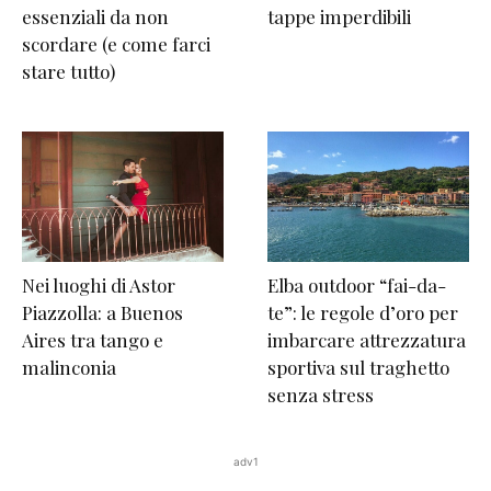
essenziali da non
tappe imperdibili
scordare (e come farci
stare tutto)
Nei luoghi di Astor
Elba outdoor “fai-da-
Piazzolla: a Buenos
te”: le regole d’oro per
Aires tra tango e
imbarcare attrezzatura
malinconia
sportiva sul traghetto
senza stress
adv1