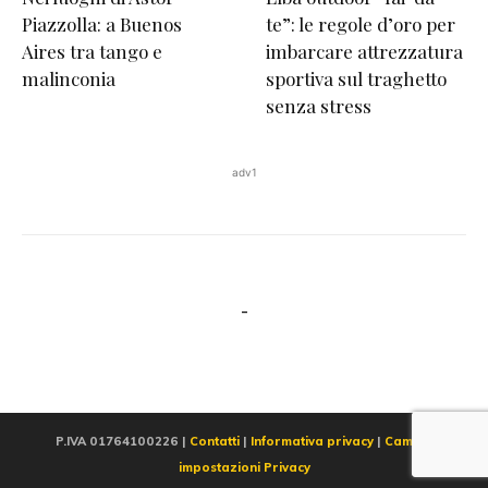
Piazzolla: a Buenos
te”: le regole d’oro per
Aires tra tango e
imbarcare attrezzatura
malinconia
sportiva sul traghetto
senza stress
adv1
-
P.IVA 01764100226 |
Contatti
|
Informativa privacy
|
Cambia
impostazioni Privacy