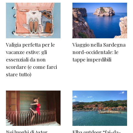
Valigia perfetta per le
Viaggio nella Sardegna
vacanze estive: gli
nord-occidentale: le
essenziali da non
tappe imperdibili
scordare (e come farci
stare tutto)
Nei luoghi di Astor
Elba outdoor “fai-da-