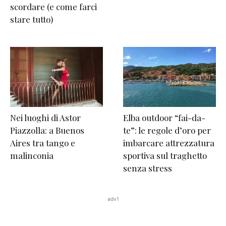
scordare (e come farci
stare tutto)
Nei luoghi di Astor
Elba outdoor “fai-da-
Piazzolla: a Buenos
te”: le regole d’oro per
Aires tra tango e
imbarcare attrezzatura
malinconia
sportiva sul traghetto
senza stress
adv1