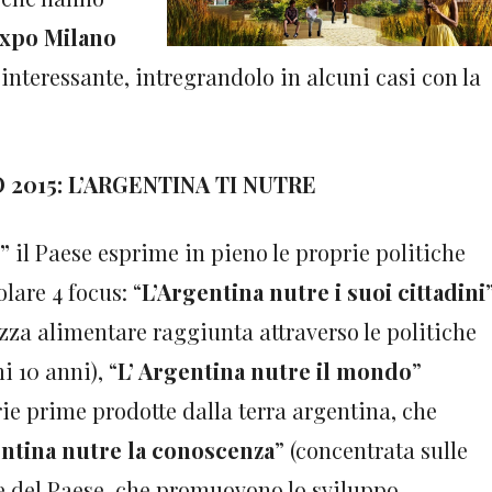
Expo Milano
nteressante, intregrandolo in alcuni casi con la
 2015: L’ARGENTINA TI NUTRE
”
il Paese esprime in pieno le proprie politiche
lare 4 focus: “
L’Argentina nutre i suoi cittadini
zza alimentare raggiunta attraverso le politiche
 10 anni), “
L’ Argentina nutre il mondo
”
rie prime prodotte dalla terra argentina, che
ntina nutre la conoscenza
” (concentrata sulle
ve del Paese, che promuovono lo sviluppo