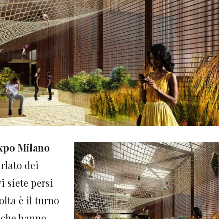
xpo Milano
arlato dei
vi siete persi
olta è il turno
i che hanno