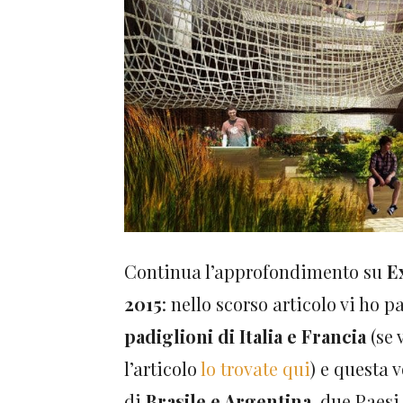
Continua l’approfondimento su
E
2015
: nello scorso articolo vi ho p
padiglioni di Italia e Francia
(se 
l’articolo
lo trovate qui
) e questa v
di
Brasile e Argentina
, due Paes