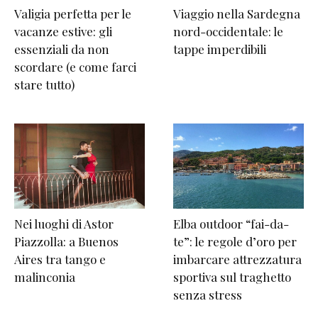
Valigia perfetta per le
Viaggio nella Sardegna
vacanze estive: gli
nord-occidentale: le
essenziali da non
tappe imperdibili
scordare (e come farci
stare tutto)
Nei luoghi di Astor
Elba outdoor “fai-da-
Piazzolla: a Buenos
te”: le regole d’oro per
Aires tra tango e
imbarcare attrezzatura
malinconia
sportiva sul traghetto
senza stress