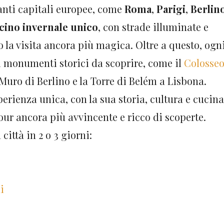
nanti capitali europee, come
Roma
,
Parigi
,
Berlin
cino invernale unico
, con strade illuminate e
 la visita ancora più magica. Oltre a questo, ogn
i monumenti storici da scoprire, come il
Colosse
 Muro di Berlino e la Torre di Belém a Lisbona.
erienza unica, con la sua storia, cultura e cucina
tour ancora più avvincente e ricco di scoperte.
città in 2 o 3 giorni:
i