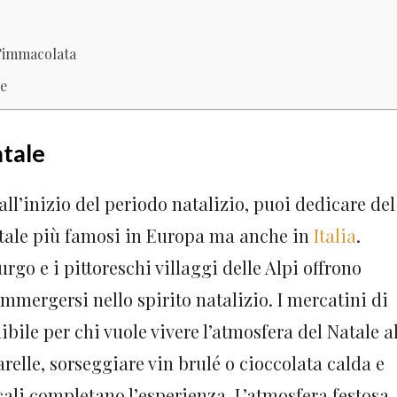
l’immacolata
re
atale
ll’inizio del periodo natalizio, puoi dedicare del
atale più famosi in Europa ma anche in
Italia
.
go e i pittoreschi villaggi delle Alpi offrono
immergersi nello spirito natalizio. I mercatini di
ile per chi vuole vivere l’atmosfera del Natale a
elle, sorseggiare vin brulé o cioccolata calda e
cali completano l’esperienza. L’atmosfera festosa,