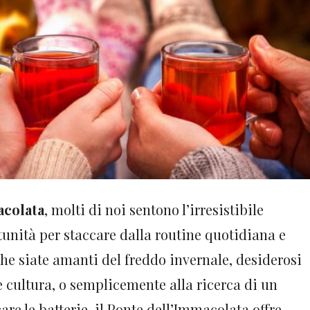
acolata
, molti di noi sentono l’irresistibile
unità per staccare dalla routine quotidiana e
e siate amanti del freddo invernale, desiderosi
 e cultura, o semplicemente alla ricerca di un
are le batterie, il Ponte dell’Immacolata offre