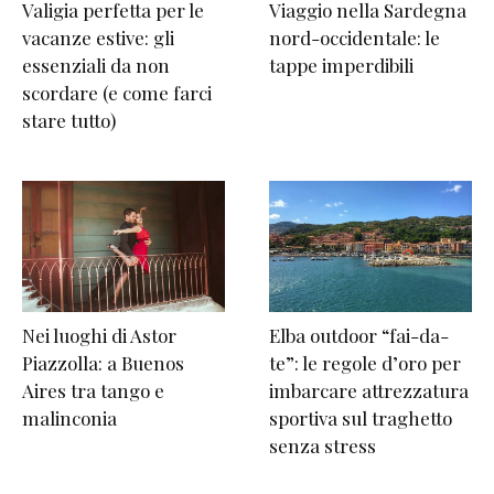
Valigia perfetta per le
Viaggio nella Sardegna
vacanze estive: gli
nord-occidentale: le
essenziali da non
tappe imperdibili
scordare (e come farci
stare tutto)
Nei luoghi di Astor
Elba outdoor “fai-da-
Piazzolla: a Buenos
te”: le regole d’oro per
Aires tra tango e
imbarcare attrezzatura
malinconia
sportiva sul traghetto
senza stress