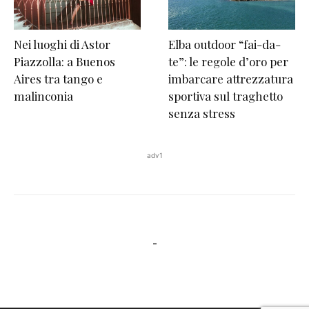
Nei luoghi di Astor
Elba outdoor “fai-da-
Piazzolla: a Buenos
te”: le regole d’oro per
Aires tra tango e
imbarcare attrezzatura
malinconia
sportiva sul traghetto
senza stress
adv1
-