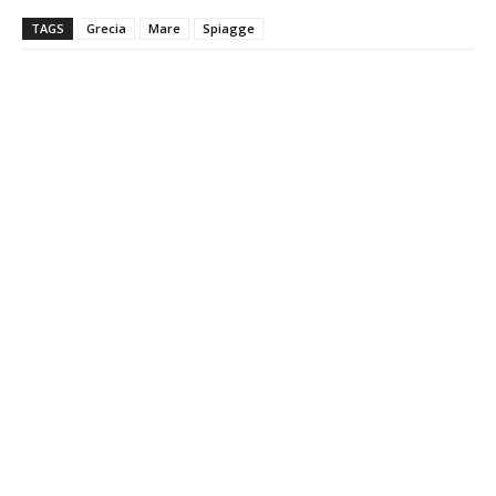
TAGS
Grecia
Mare
Spiagge