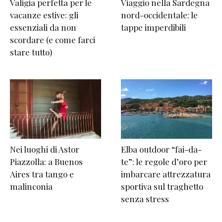
Valigia perfetta per le
Viaggio nella Sardegna
vacanze estive: gli
nord-occidentale: le
essenziali da non
tappe imperdibili
scordare (e come farci
stare tutto)
Nei luoghi di Astor
Elba outdoor “fai-da-
Piazzolla: a Buenos
te”: le regole d’oro per
Aires tra tango e
imbarcare attrezzatura
malinconia
sportiva sul traghetto
senza stress