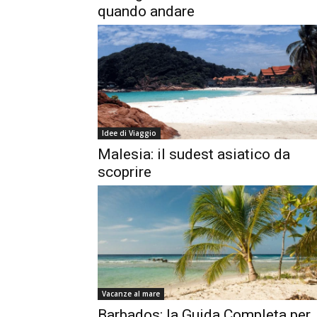
quando andare
Idee di Viaggio
Malesia: il sudest asiatico da
scoprire
Vacanze al mare
Barbados: la Guida Completa per