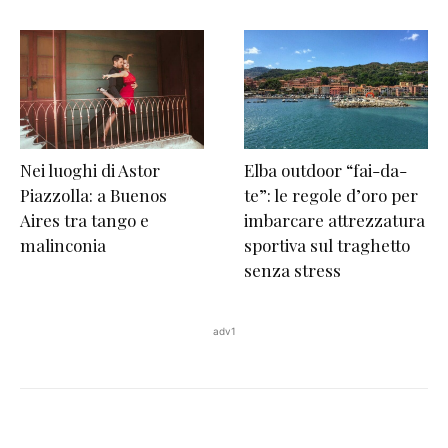
Nei luoghi di Astor
Elba outdoor “fai-da-
Piazzolla: a Buenos
te”: le regole d’oro per
Aires tra tango e
imbarcare attrezzatura
malinconia
sportiva sul traghetto
senza stress
adv1