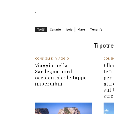
.
TAGS
Canarie
Isole
Mare
Tenerife
Ti potr
CONSIGLI DI VIAGGIO
CONSI
Viaggio nella
Elba
Sardegna nord-
te”:
occidentale: le tappe
per
imperdibili
attr
sul 
stre