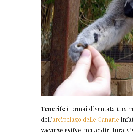
Tenerife
è ormai diventata una me
dell’
arcipelago delle Canarie
infat
vacanze estive
, ma addirittura, vi