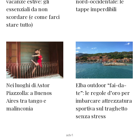
vacanze estive: gli
nord-occidentale: le
essenziali da non
tappe imperdibili
scordare (e come farci
stare tutto)
Nei luoghi di Astor
Elba outdoor “fai-da-
Piazzolla: a Buenos
te”: le regole d’oro per
Aires tra tango e
imbarcare attrezzatura
malinconia
sportiva sul traghetto
senza stress
adv1