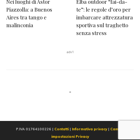
Nei luoghi di Astor
Elba outdoor “fai-da-
Piazzolla: a Buenos
te”: le regole d’oro per
Aires tra tango e
imbarcare attrezzatura
malinconia
sportiva sul traghetto
senza stress
adv1
-
P.IVA 01764100226 |
Contatti
|
Informativa privacy
|
Cambia
impostazioni Privacy