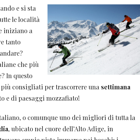
ando e si sta
tte le località
e iniziano a
e tanto
o andare?
taliane che più
e? In questo
 più consigliati per trascorrere una
settimana
to e di paesaggi mozzafiato!
italiano, o comunque uno dei migliori di tutta la
dia
, ubicato nel cuore dell’Alto Adige, in
 trovare ampie piste immerse nei boschi: i