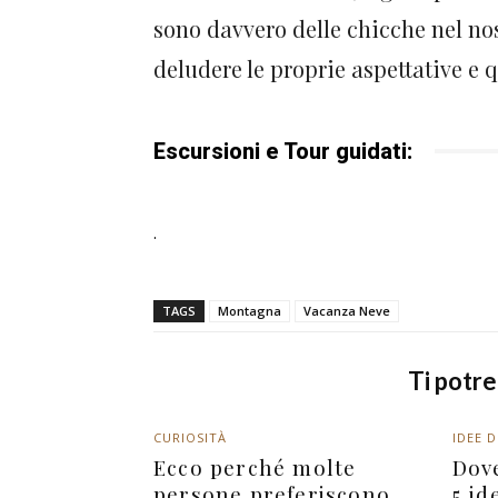
sono davvero delle chicche nel no
deludere le proprie aspettative e 
Escursioni e Tour guidati:
.
TAGS
Montagna
Vacanza Neve
Ti potr
CURIOSITÀ
IDEE D
Ecco perché molte
Dov
persone preferiscono
5 id