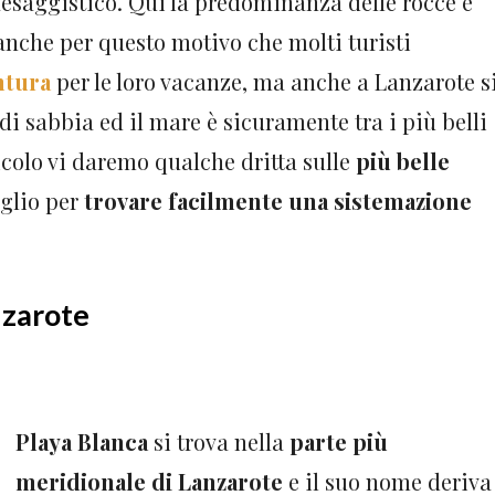
aesaggistico. Qui la predominanza delle rocce e
è anche per questo motivo che molti turisti
ntura
per le loro vacanze, ma anche a Lanzarote s
di sabbia ed il mare è sicuramente tra i più belli
ticolo vi daremo qualche dritta sulle
più belle
glio per
trovare facilmente una sistemazione
nzarote
Playa Blanca
si trova nella
parte più
meridionale di Lanzarote
e il suo nome deriva