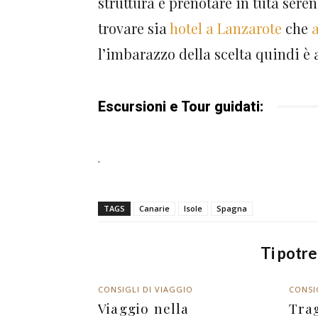
struttura e prenotare in tuta sere
trovare sia
hotel a Lanzarote
che
l’imbarazzo della scelta quindi è 
Escursioni e Tour guidati:
.
TAGS
Canarie
Isole
Spagna
Ti potr
CONSIGLI DI VIAGGIO
CONSI
Viaggio nella
Tra