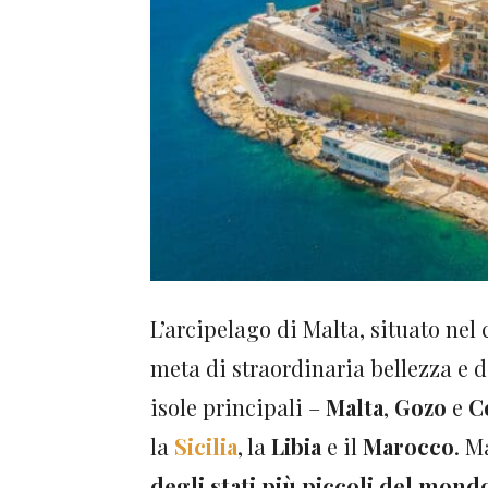
L’arcipelago di Malta, situato ne
meta di straordinaria bellezza e 
isole principali –
Malta
,
Gozo
e
C
la
Sicilia
, la
Libia
e il
Marocco
. M
degli stati più piccoli del mond