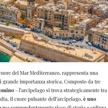
l cuore del Mar Mediterraneo, rappresenta una
di grande importanza storica. Composto da tre
omino
– l’arcipelago si trova strategicamente tra
alta, il cuore pulsante dell’arcipelago,
è uno
o
ma sorprendentemente ricco di storia e cultura.