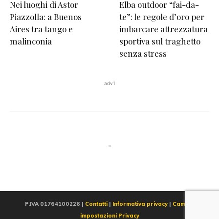
Nei luoghi di Astor
Elba outdoor “fai-da-
Piazzolla: a Buenos
te”: le regole d’oro per
Aires tra tango e
imbarcare attrezzatura
malinconia
sportiva sul traghetto
senza stress
adv1
-
P.IVA 01764100226 |
Contatti
|
Informativa privacy
|
Cambia
impostazioni Privacy