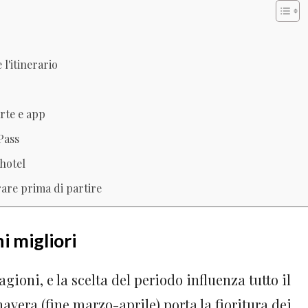
l'itinerario
rte e app
 Pass
 hotel
are prima di partire
i migliori
gioni, e la scelta del periodo influenza tutto il
avera (fine marzo-aprile) porta la fioritura dei