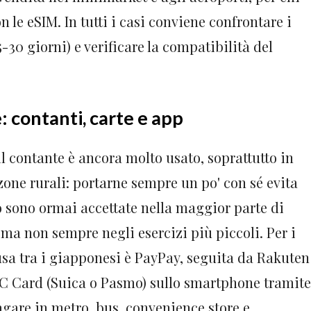
 le eSIM. In tutti i casi conviene confrontare i
15-30 giorni) e verificare la compatibilità del
 contanti, carte e app
il contante è ancora molto usato, soprattutto in
 zone rurali: portarne sempre un po' con sé evita
to sono ormai accettate nella maggior parte di
ma non sempre negli esercizi più piccoli. Per i
usa tra i giapponesi è PayPay, seguita da Rakuten
 IC Card (Suica o Pasmo) sullo smartphone tramite
agare in metro, bus, convenience store e