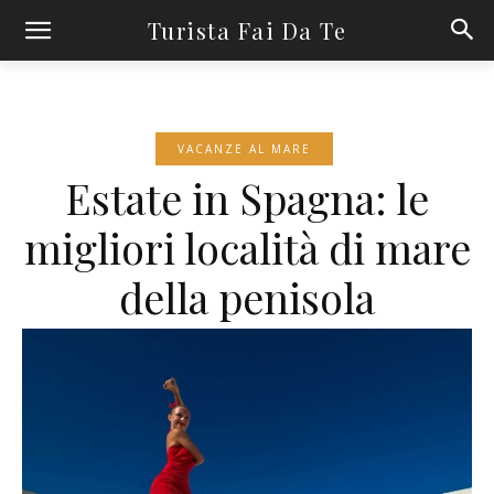
Turista Fai Da Te
VACANZE AL MARE
Estate in Spagna: le
migliori località di mare
della penisola