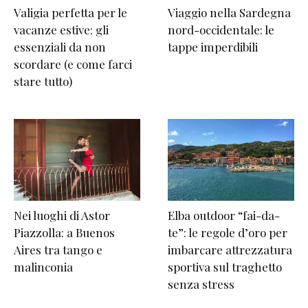
Valigia perfetta per le
Viaggio nella Sardegna
vacanze estive: gli
nord-occidentale: le
essenziali da non
tappe imperdibili
scordare (e come farci
stare tutto)
Nei luoghi di Astor
Elba outdoor “fai-da-
Piazzolla: a Buenos
te”: le regole d’oro per
Aires tra tango e
imbarcare attrezzatura
malinconia
sportiva sul traghetto
senza stress